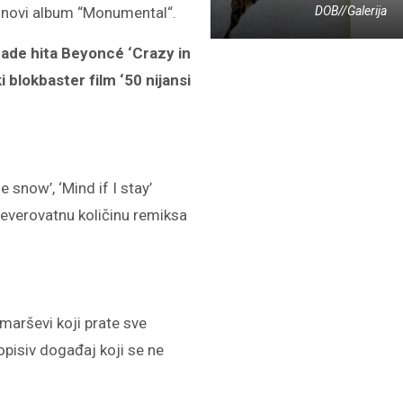
novi album “
Monumental
“.
DOB//Galerija
rade hita
Beyoncé ‘Crazy in
 blokbaster film ‘50 nijansi
e snow’, ‘Mind if I stay’
neverovatnu količinu remiksa
i marševi koji prate sve
pisiv događaj koji se ne