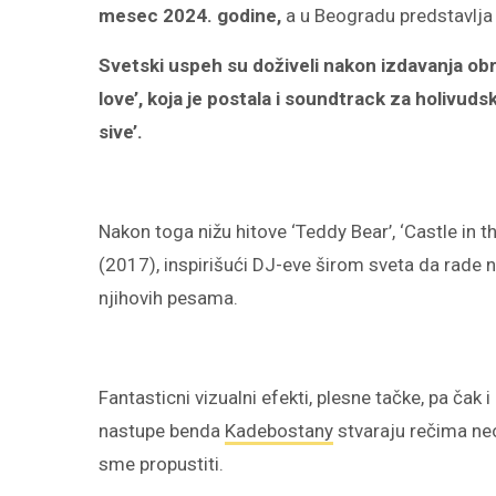
mesec 2024. godine,
a u Beogradu predstavlja 
Svetski uspeh su do
ž
iveli nakon izdavanja ob
love
’, koja je postala i
soundtrack
za holivudski
sive’.
Nakon toga nižu hitove
‘Teddy Bear’, ‘Castle in th
(2017), inspirišući
DJ
-eve širom sveta da rade 
njihovih pesama.
Fantasticni vizualni efekti, plesne tačke, pa čak 
nastupe benda
Kadebostany
stvaraju rečima neo
sme propustiti.