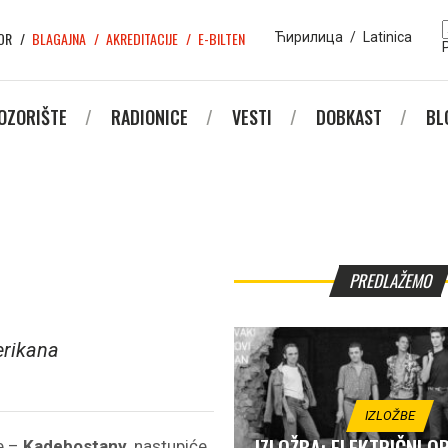
OR
BLAGAJNA
AKREDITACIJE
E-BILTEN
Ћирилица
/
Latinica
OZORIŠTE
RADIONICE
VESTI
DOBKAST
BL
PREDLAŽEMO
rikana
IZLOŽBE
IZLOŽBA: ELEKTRIČNI 
ne –
Kadebostany
, nastupiće