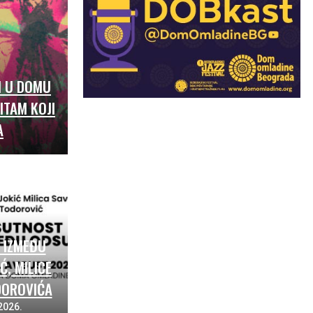
I U DOMU
ITAM KOJI
A
 IZMEĐU
Ć, MILICE
DOROVIĆA
2026.