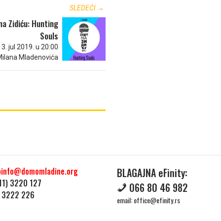
SLEDEĆI →
na Zidiću: Hunting
Souls
3. jul 2019. u 20:00
Milana Mladenovića
binfo@domomladine.org
BLAGAJNA eFinity:
11) 3220 127
066 80 46 982
) 3222 226
email:
office@efinity.rs