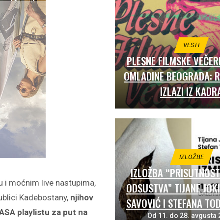
VESTI
PLESNE FILMSKE VEČER
OMLADINE BEOGRADA: R
IZLAZI IZ KADR
IZLOŽBE
IZLOŽBA “PRISUTNOST
 i moćnim live nastupima,
ODSUSTVA” TIJANE JOKI
ublici Kadebostany,
njihov
SAVOVIĆ I STEFANA TO
ASA
playlistu za put na
Od 11. do 28. avgusta 