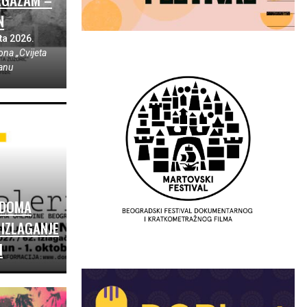
N
ta 2026.
ona „Cvijeta
anu
 DOMA
IZLAGANJE
I