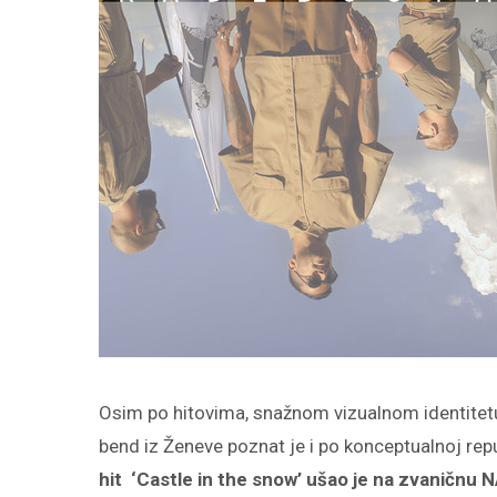
Osim po hitovima, snažnom vizualnom identitetu
bend iz Ženeve poznat je i po konceptualnoj rep
hit
‘
Castle in the snow
’
ušao je na zvaničnu
N