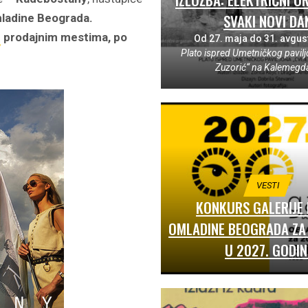
SVAKI NOVI DA
ladine Beograda.
n
prodajnim mestima
,
po
Od 27. maja do 31. avgus
Plato ispred Umetničkog pavilj
Zuzorić“ na Kalemegd
VESTI
KONKURS GALERIJE
OMLADINE BEOGRADA ZA 
U 2027. GODIN