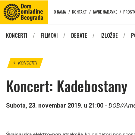
O NAMA
KONTAKT
JAVNE NABAVKE
PROST
KONCERTI
FILMOVI
DEBATE
IZLOŽBE
P
KONCERTI
Koncert: Kadebostany
Subota, 23. novembar 2019. u 21:00
-
DOB//Ame
Švajcarska elektro-pop atrakcija
, kolonizatori pop sce